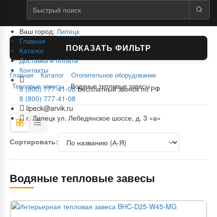
Ваш город:
Липецк
Главная
ПОКАЗАТЬ ФИЛЬТР
Каталог
Доставка и оплата
Контакты
Главная
Каталог
Отопительное оборудование
Тепловые завесы
Водяные тепловые завесы
8 (800) 777-41-08
Бесплатный звонок по РФ
8 (800) 777-41-08
lipeck@arvik.ru
г. Липецк ул. Лебедянское шоссе, д. 3 «а»
Сортировать:
Водяные тепловые завесы