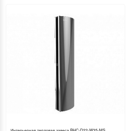
Интерьерная тепловая завеса BHC-D22-W35-MS