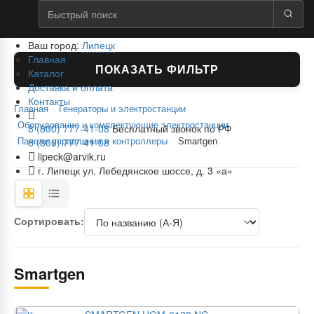
Ваш город:
Липецк
Главная
ПОКАЗАТЬ ФИЛЬТР
Каталог
Доставка и оплата
Контакты
Главная
Генераторы и электростанции
Оборудование и комплектующие электростанции
8 (800) 777-41-08
Бесплатный звонок по РФ
8 (800) 777-41-08
Панели управления и контроллеры
Smartgen
lipeck@arvik.ru
г. Липецк ул. Лебедянское шоссе, д. 3 «а»
Сортировать:
Smartgen