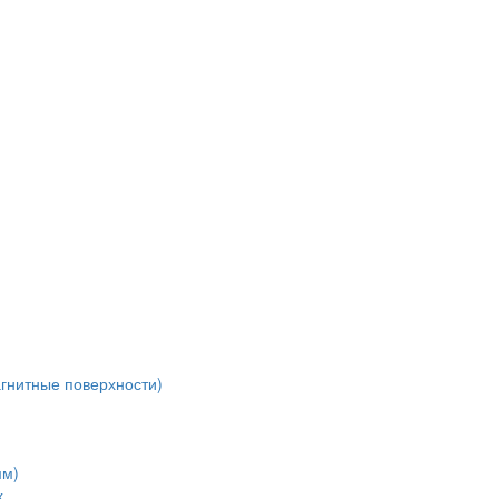
агнитные поверхности)
мм)
х