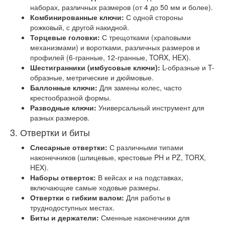
наборах, различных размеров (от 4 до 50 мм и более).
Комбинированные ключи:
С одной стороны
рожковый, с другой накидной.
Торцевые головки:
С трещотками (храповыми
механизмами) и воротками, различных размеров и
профилей (6-гранные, 12-гранные, TORX, HEX).
Шестигранники (имбусовые ключи):
L-образные и T-
образные, метрические и дюймовые.
Баллонные ключи:
Для замены колес, часто
крестообразной формы.
Разводные ключи:
Универсальный инструмент для
разных размеров.
3. Отвертки и биты
Слесарные отвертки:
С различными типами
наконечников (шлицевые, крестовые PH и PZ, TORX,
HEX).
Наборы отверток:
В кейсах и на подставках,
включающие самые ходовые размеры.
Отвертки с гибким валом:
Для работы в
труднодоступных местах.
Биты и держатели:
Сменные наконечники для