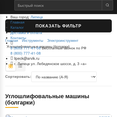
Ваш город:
Липецк
Главная
ПОКАЗАТЬ ФИЛЬТР
Каталог
Доставка и оплата
Контакты
Главная
Инструменты
Электроинструмент
Углошлифовальные машины (болгарки)
8 (800) 777-41-08
Бесплатный звонок по РФ
8 (800) 777-41-08
lipeck@arvik.ru
г. Липецк ул. Лебедянское шоссе, д. 3 «а»
Сортировать:
Углошлифовальные машины
(болгарки)