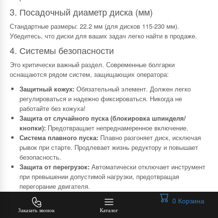
3. Посадочный диаметр диска (мм)
Стандартные размеры: 22.2 мм (для дисков 115-230 мм).
Убедитесь, что диски для ваших задач легко найти в продаже.
4. Системы безопасности
Это критически важный раздел. Современные болгарки
оснащаются рядом систем, защищающих оператора:
Защитный кожух:
Обязательный элемент. Должен легко
регулироваться и надежно фиксироваться. Никогда не
работайте без кожуха!
Защита от случайного пуска (блокировка шпинделя/
кнопки):
Предотвращает непреднамеренное включение.
Система плавного пуска:
Плавно разгоняет диск, исключая
рывок при старте. Продлевает жизнь редуктору и повышает
безопасность.
Защита от перегрузок:
Автоматически отключает инструмент
при превышении допустимой нагрузки, предотвращая
перегорание двигателя.
Поддержание постоянных оборотов под нагрузкой
0
Корзина
(Constant Speed):
Позволяет не снижать скорость при резке
Заказать звонок
Каталог
плотных материалов.