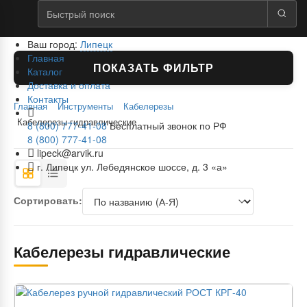
Ваш город:
Липецк
Главная
ПОКАЗАТЬ ФИЛЬТР
Каталог
Доставка и оплата
Контакты
Главная
Инструменты
Кабелерезы
Кабелерезы гидравлические
8 (800) 777-41-08
Бесплатный звонок по РФ
8 (800) 777-41-08
lipeck@arvik.ru
г. Липецк ул. Лебедянское шоссе, д. 3 «а»
Сортировать:
Кабелерезы гидравлические