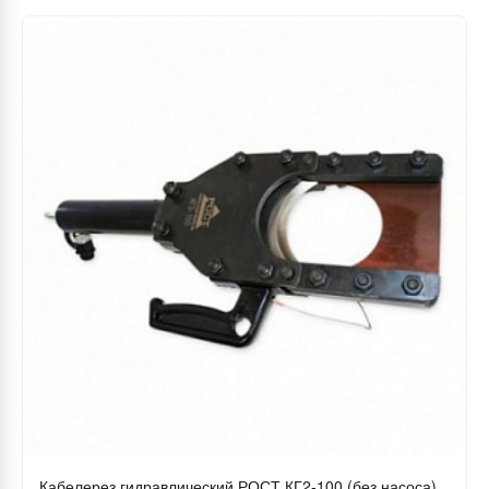
Кабелерез гидравлический РОСТ КГ2-100 (без насоса)