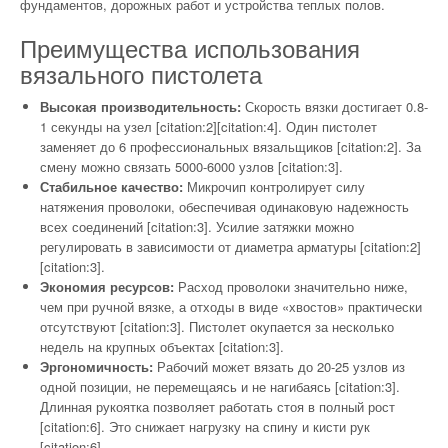
фундаментов, дорожных работ и устройства теплых полов.
Преимущества использования
вязального пистолета
Высокая производительность:
Скорость вязки достигает 0.8-
1 секунды на узел [citation:2][citation:4]. Один пистолет
заменяет до 6 профессиональных вязальщиков [citation:2]. За
смену можно связать 5000-6000 узлов [citation:3].
Стабильное качество:
Микрочип контролирует силу
натяжения проволоки, обеспечивая одинаковую надежность
всех соединений [citation:3]. Усилие затяжки можно
регулировать в зависимости от диаметра арматуры [citation:2]
[citation:3].
Экономия ресурсов:
Расход проволоки значительно ниже,
чем при ручной вязке, а отходы в виде «хвостов» практически
отсутствуют [citation:3]. Пистолет окупается за несколько
недель на крупных объектах [citation:3].
Эргономичность:
Рабочий может вязать до 20-25 узлов из
одной позиции, не перемещаясь и не нагибаясь [citation:3].
Длинная рукоятка позволяет работать стоя в полный рост
[citation:6]. Это снижает нагрузку на спину и кисти рук
[citation:6].