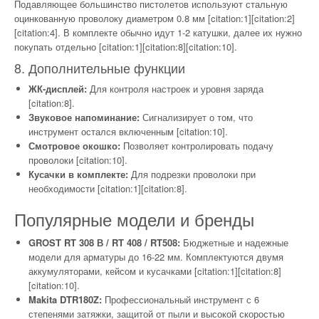
Подавляющее большинство пистолетов используют стальную
оцинкованную проволоку диаметром 0.8 мм [citation:1][citation:2]
[citation:4]. В комплекте обычно идут 1-2 катушки, далее их нужно
покупать отдельно [citation:1][citation:8][citation:10].
8. Дополнительные функции
ЖК-дисплей:
Для контроля настроек и уровня заряда
[citation:8].
Звуковое напоминание:
Сигнализирует о том, что
инструмент остался включенным [citation:10].
Смотровое окошко:
Позволяет контролировать подачу
проволоки [citation:10].
Кусачки в комплекте:
Для подрезки проволоки при
необходимости [citation:1][citation:8].
Популярные модели и бренды
GROST RT 308 В / RT 408 / RT508:
Бюджетные и надежные
модели для арматуры до 16-22 мм. Комплектуются двумя
аккумуляторами, кейсом и кусачками [citation:1][citation:8]
[citation:10].
Makita DTR180Z:
Профессиональный инструмент с 6
степенями затяжки, защитой от пыли и высокой скоростью