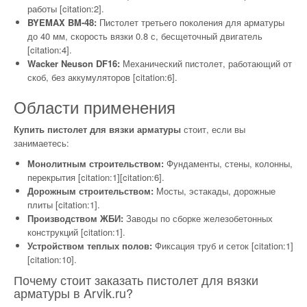
работы [citation:2].
BYEMAX BM-48:
Пистолет третьего поколения для арматуры
до 40 мм, скорость вязки 0.8 с, бесщеточный двигатель
[citation:4].
Wacker Neuson DF16:
Механический пистолет, работающий от
скоб, без аккумуляторов [citation:6].
Области применения
Купить пистолет для вязки арматуры
стоит, если вы
занимаетесь:
Монолитным строительством:
Фундаменты, стены, колонны,
перекрытия [citation:1][citation:6].
Дорожным строительством:
Мосты, эстакады, дорожные
плиты [citation:1].
Производством ЖБИ:
Заводы по сборке железобетонных
конструкций [citation:1].
Устройством теплых полов:
Фиксация труб и сеток [citation:1]
[citation:10].
Почему стоит заказать пистолет для вязки
арматуры в Arvik.ru?