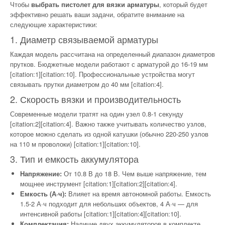
Чтобы
выбрать пистолет для вязки арматуры
, который будет
эффективно решать ваши задачи, обратите внимание на
следующие характеристики:
1. Диаметр связываемой арматуры
Каждая модель рассчитана на определенный диапазон диаметров
прутков. Бюджетные модели работают с арматурой до 16-19 мм
[citation:1][citation:10]. Профессиональные устройства могут
связывать прутки диаметром до 40 мм [citation:4].
2. Скорость вязки и производительность
Современные модели тратят на один узел 0.8-1 секунду
[citation:2][citation:4]. Важно также учитывать количество узлов,
которое можно сделать из одной катушки (обычно 220-250 узлов
на 110 м проволоки) [citation:1][citation:10].
3. Тип и емкость аккумулятора
Напряжение:
От 10.8 В до 18 В. Чем выше напряжение, тем
мощнее инструмент [citation:1][citation:2][citation:4].
Емкость (А·ч):
Влияет на время автономной работы. Емкость
1.5-2 А·ч подходит для небольших объектов, 4 А·ч — для
интенсивной работы [citation:1][citation:4][citation:10].
Комплектация:
Наличие двух аккумуляторов в комплекте