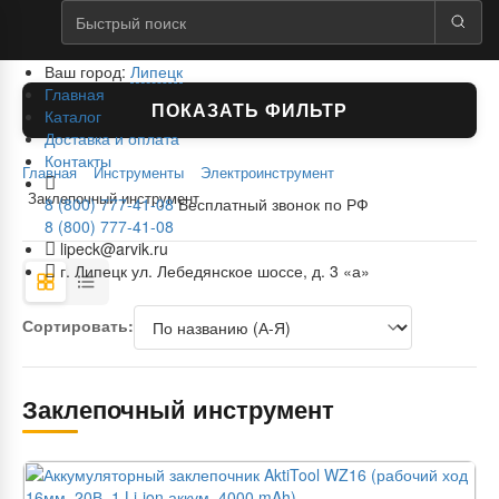
Ваш город:
Липецк
Главная
ПОКАЗАТЬ ФИЛЬТР
Каталог
Доставка и оплата
Контакты
Главная
Инструменты
Электроинструмент
Заклепочный инструмент
8 (800) 777-41-08
Бесплатный звонок по РФ
8 (800) 777-41-08
lipeck@arvik.ru
г. Липецк ул. Лебедянское шоссе, д. 3 «а»
Сортировать:
Заклепочный инструмент